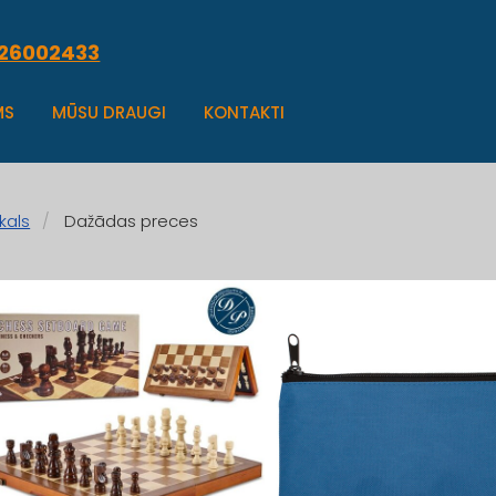
.26002433
MS
MŪSU DRAUGI
KONTAKTI
kals
Dažādas preces