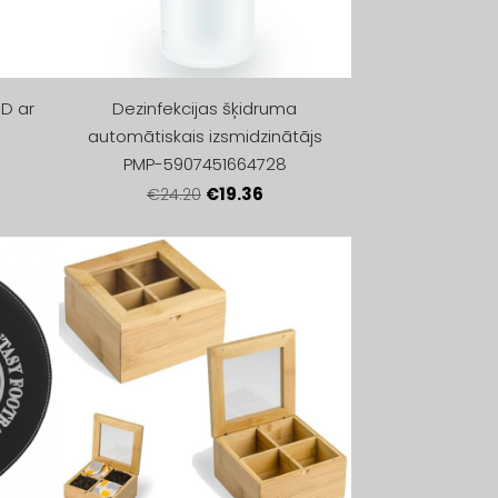
D ar
Dezinfekcijas šķidruma
automātiskais izsmidzinātājs
PMP-5907451664728
€19.36
€24.20