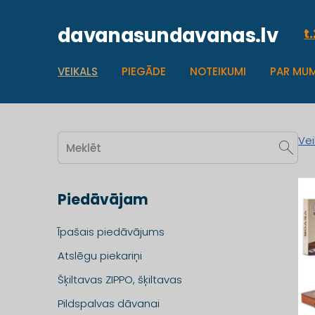
davanasundavanas.lv
t
VEIKALS
PIEGĀDE
NOTEIKUMI
PAR MU
Vei
Piedāvājam
Īpašais piedāvājums
Atslēgu piekariņi
Šķiltavas ZIPPO, šķiltavas
Pildspalvas dāvanai