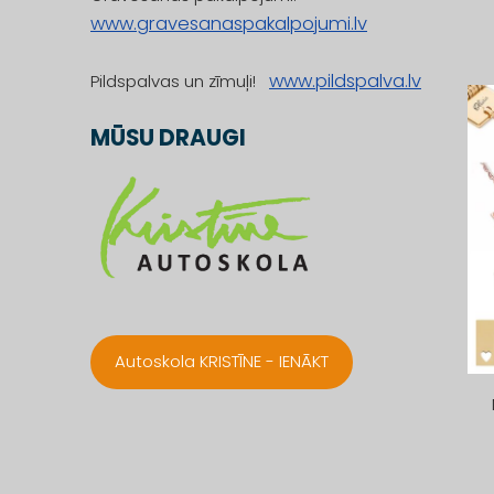
www.gravesanaspakalpojumi.lv
www.pildspalva.lv
Pildspalvas un zīmuļi!
MŪSU DRAUGI
Autoskola KRISTĪNE - IENĀKT