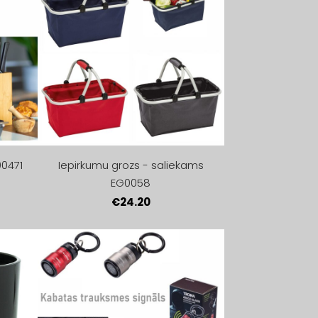
00471
Iepirkumu grozs - saliekams
EG0058
€24.20