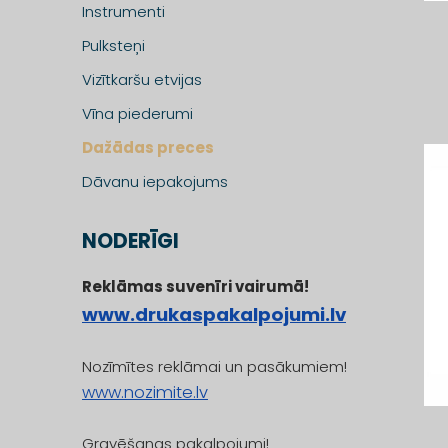
Instrumenti
Pulksteņi
Vizītkaršu etvijas
Vīna piederumi
Dažādas preces
Dāvanu iepakojums
NODERĪGI
Reklāmas suvenīri vairumā!
www.drukaspakalpojumi.lv
Nozīmītes reklāmai un pasākumiem!
www.nozimite.lv
Gravēšanas pakalpojumi!