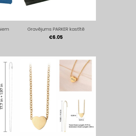
miem
Gravējums PARKER kastītē
€6.05