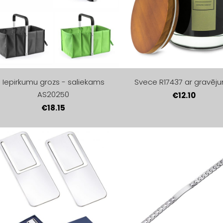
Iepirkumu grozs - saliekams
Svece R17437 ar gravēj
AS20250
€12.10
€18.15