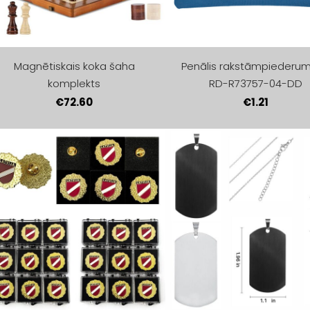
Magnētiskais koka šaha
Penālis rakstāmpiederu
komplekts
RD-R73757-04-DD
€72.60
€1.21