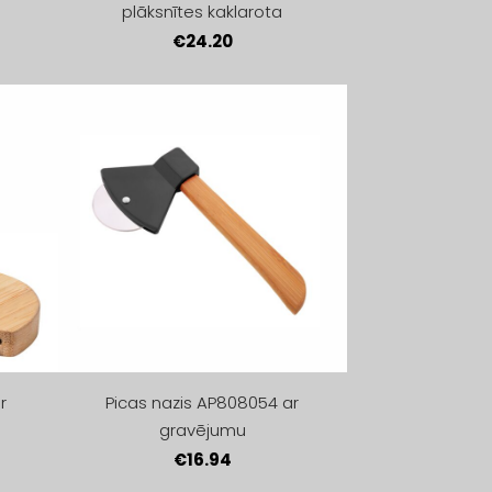
plāksnītes kaklarota
€24.20
r
Picas nazis AP808054 ar
gravējumu
€16.94