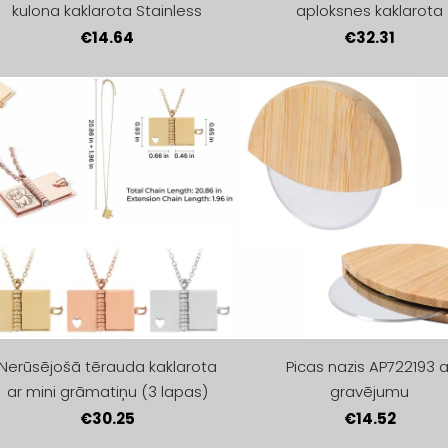
kulona kaklarota Stainless
aploksnes kaklarota
€14.64
€32.31
Nerūsējošā tērauda kaklarota
Picas nazis AP722193 a
ar mini grāmatiņu (3 lapas)
gravējumu
€30.25
€14.52