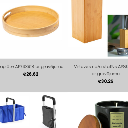
Paplāte AP733918 ar gravējumu
Virtuves nažu statīvs AP8
ar gravējumu
€26.62
€30.25