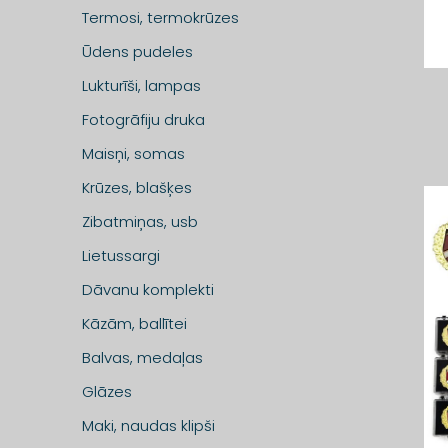
Termosi, termokrūzes
Ūdens pudeles
Lukturīši, lampas
Fotogrāfiju druka
Maisņi, somas
Krūzes, blašķes
Zibatmiņas, usb
Lietussargi
Dāvanu komplekti
Kāzām, ballītei
Balvas, medaļas
Glāzes
Maki, naudas klipši