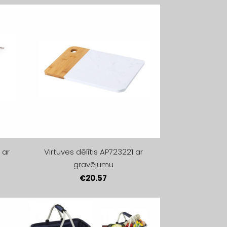
 ar
Virtuves dēlītis AP723221 ar
gravējumu
€20.57