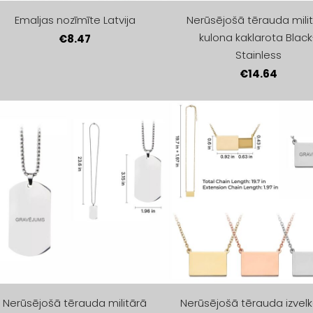
Emaljas nozīmīte Latvija
Nerūsējošā tērauda mili
kulona kaklarota Black
€8.47
Stainless
€14.64
Nerūsējošā tērauda militārā
Nerūsējošā tērauda izve