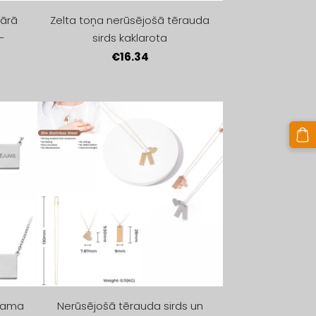
tārā
Zelta toņa nerūsējošā tērauda
-
sirds kaklarota
€16.34
lkama
Nerūsējošā tērauda sirds un