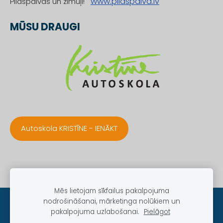
www.pildspalva.lv
Pildspalvas un zīmuļi!
MŪSU DRAUGI
Autoskola KRISTĪNE - IENĀKT
Mēs lietojam sīkfailus pakalpojuma
nodrošināšanai, mārketinga nolūkiem un
Sīkdatnes
pakalpojuma uzlabošanai.
Pielāgot