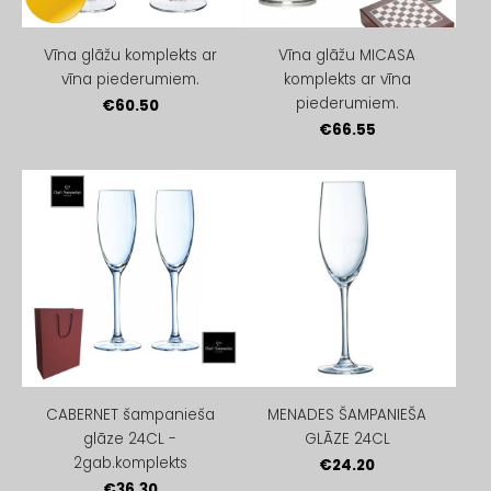
Vīna glāžu komplekts ar
Vīna glāžu MICASA
vīna piederumiem.
komplekts ar vīna
piederumiem.
€60.50
€66.55
CABERNET šampanieša
MENADES ŠAMPANIEŠA
glāze 24CL -
GLĀZE 24CL
2gab.komplekts
€24.20
€36.30