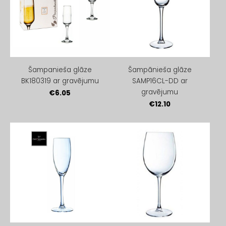
Šampanieša glāze
Šampānieša glāze
BK180319 ar gravējumu
SAMP16CL-DD ar
gravējumu
€6.05
€12.10