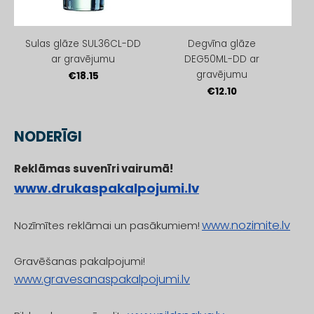
Sulas glāze SUL36CL-DD
Degvīna glāze
ar gravējumu
DEG50ML-DD ar
gravējumu
€18.15
€12.10
NODERĪGI
Reklāmas suvenīri vairumā!
www.drukaspakalpojumi.lv
www.nozimite.lv
Nozīmītes reklāmai un pasākumiem!
Gravēšanas pakalpojumi!
www.gravesanaspakalpojumi.lv