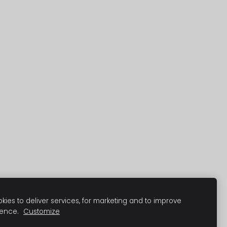
ies to deliver services, for marketing and to improve
ience.
Customize