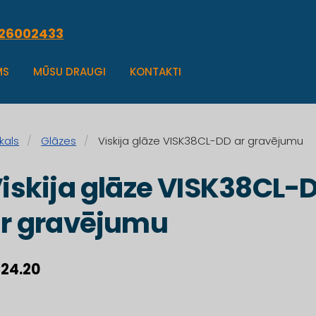
.26002433
MS
MŪSU DRAUGI
KONTAKTI
kals
Glāzes
Viskija glāze VISK38CL-DD ar gravējumu
iskija glāze VISK38CL-
r gravējumu
24.20