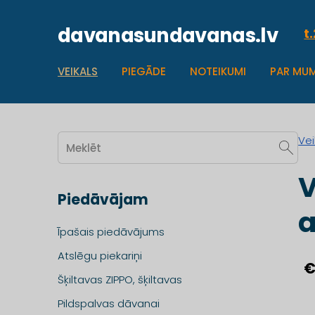
davanasundavanas.lv
t
VEIKALS
PIEGĀDE
NOTEIKUMI
PAR MU
Vei
V
Piedāvājam
a
Īpašais piedāvājums
Atslēgu piekariņi
€
Šķiltavas ZIPPO, šķiltavas
Pildspalvas dāvanai