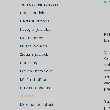
Termosi, termokrūzes
Ūdens pudeles
-
Lukturīši, lampas
Fotogrāfiju druka
Pr
Maisņi, somas
Iz
Krūzes, blašķes
Vis
Zibatmiņas, usb
Cen
Lietussargi
Vēl
--
Dāvanu komplekti
Ja
Kāzām, ballītei
aic
Balvas, medaļas
Pr
Glāzes
Sag
Maki, naudas klipši
pie