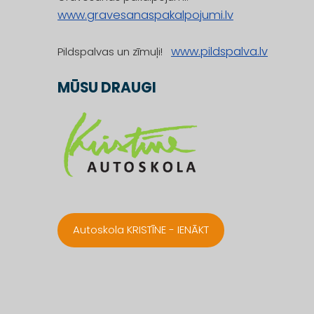
www.gravesanaspakalpojumi.lv
www.pildspalva.lv
Pildspalvas un zīmuļi!
MŪSU DRAUGI
Autoskola KRISTĪNE - IENĀKT