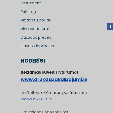
Instrumenti
Pulksteņi
Vizītkaršu etvijas
Vīna piederumi
Dažādas preces
Dāvanu iepakojums
NODERĪGI
Reklāmas suvenīri vairumā!
www.drukaspakalpojumi.lv
Nozīmītes reklāmai un pasākumiem!
www.nozimite.lv
Gravēšanas pakalpojumi!