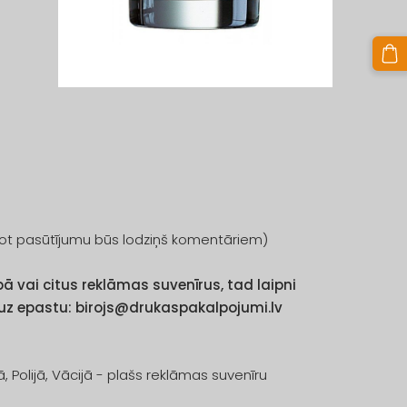
ot pasūtījumu būs lodziņš komentāriem)
 vai citus reklāmas suvenīrus, tad laipni
 uz epastu:
birojs@drukaspakalpojumi.lv
olijā, Vācijā - plašs reklāmas suvenīru