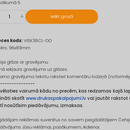
Atlikumā 5
+
Ielikt grozā
eces kods:
VISK38CL-DD
mērs: 96x89mm
kija glāze ar gravējumu
ā iekļauts gravējums uz glāzes.
amo gravējuma tekstu rakstiet komentāru lodziņā (noformēj
----------------
 vēlaties vairumā kādu no precēm, kas redzamas šajā lapā
ināti skatīt
www.drukaspakalpojumi.lv
vai jautāt rakstot
etī nosūtīsim piedāvājumu, izmaksas.
ādājam reklāmas suvenīrus no saviem piegādātājiem Čehijā, P
dāvājums Jūsu reklāmai, pasākumiem, ikdienai.