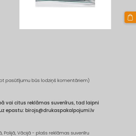
ot pasūtījumu būs lodziņš komentāriem)
 vai citus reklāmas suvenīrus, tad laipni
 uz epastu:
birojs@drukaspakalpojumi.lv
olijā, Vācijā - plašs reklāmas suvenīru