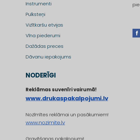
Instrumenti
pie
Pulksteņi
Vizītkaršu etvijas
Vīna piederumi
Dažādas preces
Dāvanu iepakojums
NODERĪGI
Reklāmas suvenīri vairumā!
www.drukaspakalpojumi.lv
Nozīmītes reklāmai un pasākumiem!
www.nozimite.lv
Gravēšanas pakalpojumi!