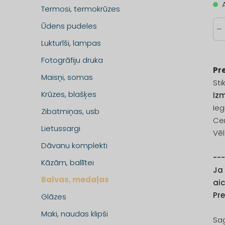
Termosi, termokrūzes
Ūdens pudeles
-
Lukturīši, lampas
Fotogrāfiju druka
Pr
Maisņi, somas
Sti
Krūzes, blašķes
Iz
Ie
Zibatmiņas, usb
Ce
Lietussargi
Vēl
Dāvanu komplekti
--
Kāzām, ballītei
Ja
Balvas, medaļas
aic
Pr
Glāzes
Maki, naudas klipši
Sag