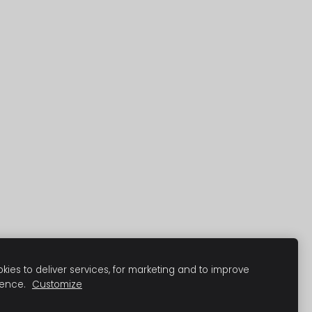
ies to deliver services, for marketing and to improve
ience.
Customize