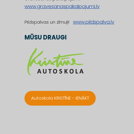
www.gravesanaspakalpojumi.lv
www.pildspalva.lv
Pildspalvas un zīmuļi!
MŪSU DRAUGI
Autoskola KRISTĪNE - IENĀKT