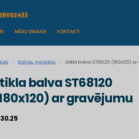
.26002433
MS
MŪSU DRAUGI
KONTAKTI
kals
Balvas, medaļas
Stikla balva ST68120 (180x120) a
tikla balva ST68120
180x120) ar gravējumu
30.25