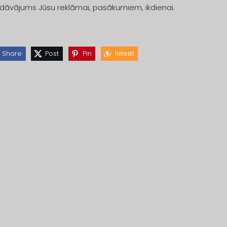
dāvājums Jūsu reklāmai, pasākumiem, ikdienai.
Share
Post
Pin
Ieteikt