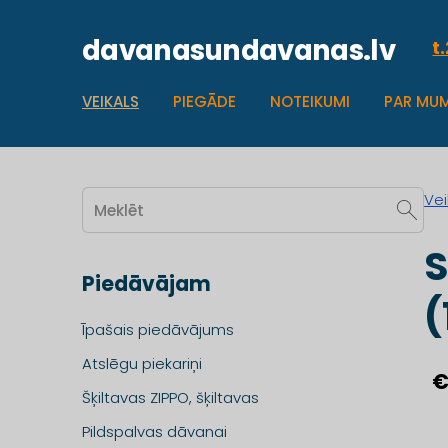
davanasundavanas.lv
t
VEIKALS
PIEGĀDE
NOTEIKUMI
PAR MU
Vei
S
Piedāvājam
(
Īpašais piedāvājums
Atslēgu piekariņi
€
Šķiltavas ZIPPO, šķiltavas
Pildspalvas dāvanai