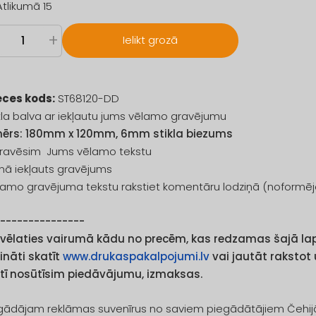
Atlikumā 15
+
Ielikt grozā
eces kods:
ST68120-DD
kla balva ar iekļautu jums vēlamo gravējumu
mērs: 180mm x 120mm, 6mm stikla biezums
gravēsim Jums vēlamo tekstu
nā iekļauts gravējums
amo gravējuma tekstu rakstiet komentāru lodziņā (noformēj
----------------
 vēlaties vairumā kādu no precēm, kas redzamas šajā lapā
ināti skatīt
www.drukaspakalpojumi.lv
vai jautāt rakstot
etī nosūtīsim piedāvājumu, izmaksas.
ādājam reklāmas suvenīrus no saviem piegādātājiem Čehijā, P