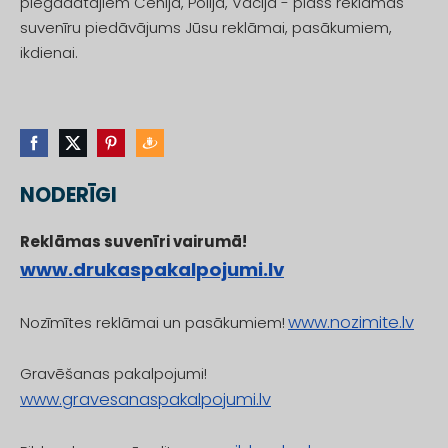
piegādātājiem Čehijā, Polijā, Vācijā - plašs reklāmas
suvenīru piedāvājums Jūsu reklāmai, pasākumiem,
ikdienai.
NODERĪGI
Reklāmas suvenīri vairumā!
www.drukaspakalpojumi.lv
www.nozimite.lv
Nozīmītes reklāmai un pasākumiem!
Gravēšanas pakalpojumi!
www.gravesanaspakalpojumi.lv