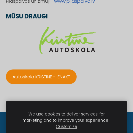
www.pildspalva.lv
Pildspalvas un zīmuļi!
MŪSU DRAUGI
Autoskola KRISTĪNE - IENĀKT
We use cookies to deliver services, for
marketing and to improve your experience.
Sīkdatnes
Customize