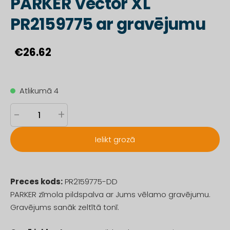
PARKER Vector XL
PR2159775 ar gravējumu
€26.62
Atlikumā 4
-
+
Ielikt grozā
Preces kods:
PR2159775-DD
PARKER zīmola pildspalva ar Jums vēlamo gravējumu.
Gravējums sanāk zeltītā tonī.