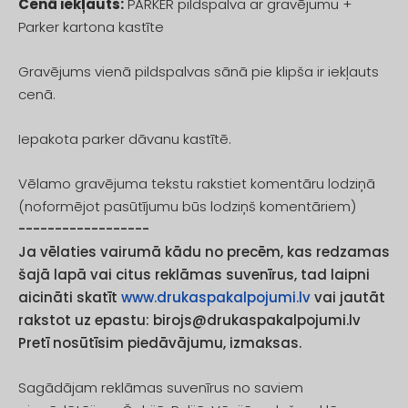
Cenā iekļauts:
PARKER pildspalva ar gravējumu +
Parker kartona kastīte
Gravējums vienā pildspalvas sānā pie klipša ir iekļauts
cenā.
Iepakota parker dāvanu kastītē.
Vēlamo gravējuma tekstu rakstiet komentāru lodziņā
(noformējot pasūtījumu būs lodziņš komentāriem)
------------------
Ja vēlaties vairumā kādu no precēm, kas redzamas
šajā lapā vai citus reklāmas suvenīrus, tad laipni
aicināti skatīt
www.drukaspakalpojumi.lv
vai jautāt
rakstot uz epastu:
birojs@drukaspakalpojumi.lv
Pretī nosūtīsim piedāvājumu, izmaksas.
Sagādājam reklāmas suvenīrus no saviem