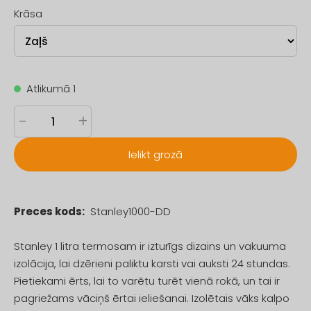
Krāsa
Atlikumā 1
-
+
Ielikt grozā
Preces kods:
Stanley1000-DD
Stanley 1 litra termosam ir izturīgs dizains un vakuuma
izolācija, lai dzērieni paliktu karsti vai auksti 24 stundas.
Pietiekami ērts, lai to varētu turēt vienā rokā, un tai ir
pagriežams vāciņš ērtai ieliešanai. Izolētais vāks kalpo