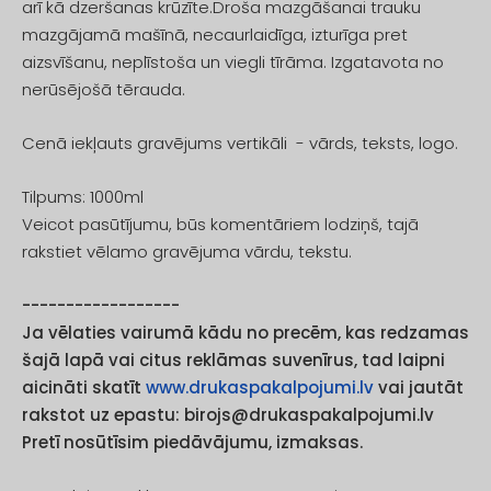
arī kā dzeršanas krūzīte.Droša mazgāšanai trauku
mazgājamā mašīnā, necaurlaidīga, izturīga pret
aizsvīšanu, neplīstoša un viegli tīrāma. Izgatavota no
nerūsējošā tērauda.
Cenā iekļauts gravējums vertikāli - vārds, teksts, logo.
Tilpums: 1000ml
Veicot pasūtījumu, būs komentāriem lodziņš, tajā
rakstiet vēlamo gravējuma vārdu, tekstu.
------------------
Ja vēlaties vairumā kādu no precēm, kas redzamas
šajā lapā vai citus reklāmas suvenīrus, tad laipni
aicināti skatīt
www.drukaspakalpojumi.lv
vai jautāt
rakstot uz epastu:
birojs@drukaspakalpojumi.lv
Pretī nosūtīsim piedāvājumu, izmaksas.