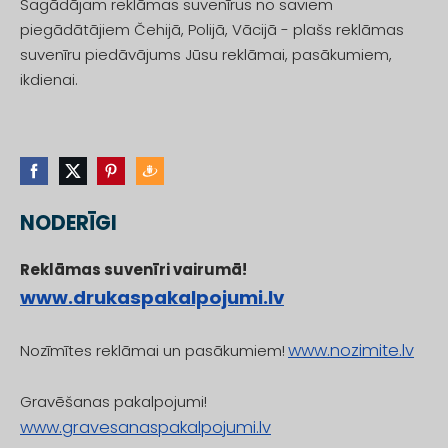
Sagādājam reklāmas suvenīrus no saviem
piegādātājiem Čehijā, Polijā, Vācijā - plašs reklāmas
suvenīru piedāvājums Jūsu reklāmai, pasākumiem,
ikdienai.
NODERĪGI
Reklāmas suvenīri vairumā!
www.drukaspakalpojumi.lv
www.nozimite.lv
Nozīmītes reklāmai un pasākumiem!
Gravēšanas pakalpojumi!
www.gravesanaspakalpojumi.lv