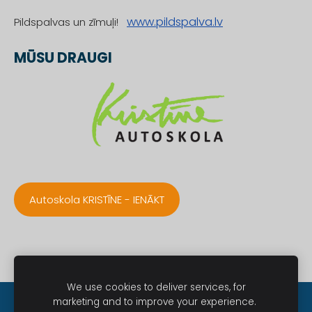
www.pildspalva.lv
Pildspalvas un zīmuļi!
MŪSU DRAUGI
Autoskola KRISTĪNE - IENĀKT
We use cookies to deliver services, for
marketing and to improve your experience.
Sīkdatnes